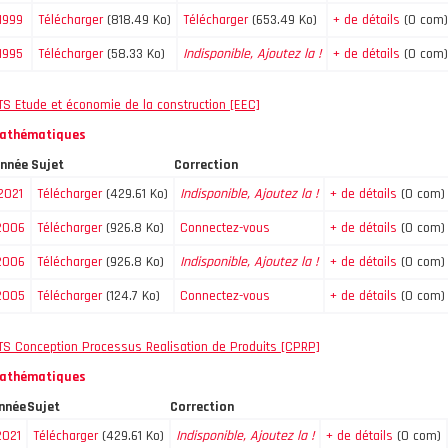
1999
Télécharger
(818.49 Ko)
Télécharger
(653.49 Ko)
+ de détails
(0 com)
1995
Télécharger
(58.33 Ko)
Indisponible, Ajoutez la !
+ de détails
(0 com)
TS Etude et économie de la construction [EEC]
athématiques
nnée
Sujet
Correction
2021
Télécharger
(429.61 Ko)
Indisponible, Ajoutez la !
+ de détails
(0 com)
2006
Télécharger
(926.8 Ko)
Connectez-vous
+ de détails
(0 com)
2006
Télécharger
(926.8 Ko)
Indisponible, Ajoutez la !
+ de détails
(0 com)
2005
Télécharger
(124.7 Ko)
Connectez-vous
+ de détails
(0 com)
TS Conception Processus Realisation de Produits [CPRP]
athématiques
nnée
Sujet
Correction
2021
Télécharger
(429.61 Ko)
Indisponible, Ajoutez la !
+ de détails
(0 com)