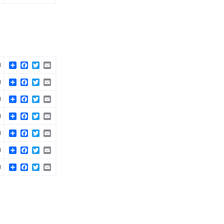
Share
Facebook
Twitter
Email
)
Share
Facebook
Twitter
Email
)
Share
Facebook
Twitter
Email
)
Share
Facebook
Twitter
Email
)
Share
Facebook
Twitter
Email
)
Share
Facebook
Twitter
Email
)
Share
Facebook
Twitter
Email
)