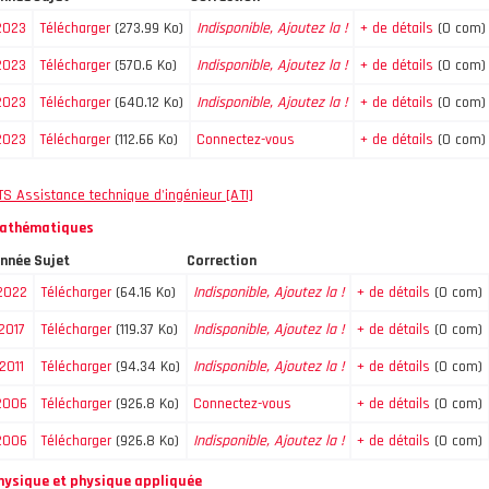
2023
Télécharger
(273.99 Ko)
Indisponible, Ajoutez la !
+ de détails
(0 com)
2023
Télécharger
(570.6 Ko)
Indisponible, Ajoutez la !
+ de détails
(0 com)
2023
Télécharger
(640.12 Ko)
Indisponible, Ajoutez la !
+ de détails
(0 com)
2023
Télécharger
(112.66 Ko)
Connectez-vous
+ de détails
(0 com)
TS Assistance technique d'ingénieur [ATI]
athématiques
nnée
Sujet
Correction
2022
Télécharger
(64.16 Ko)
Indisponible, Ajoutez la !
+ de détails
(0 com)
2017
Télécharger
(119.37 Ko)
Indisponible, Ajoutez la !
+ de détails
(0 com)
2011
Télécharger
(94.34 Ko)
Indisponible, Ajoutez la !
+ de détails
(0 com)
2006
Télécharger
(926.8 Ko)
Connectez-vous
+ de détails
(0 com)
2006
Télécharger
(926.8 Ko)
Indisponible, Ajoutez la !
+ de détails
(0 com)
hysique et physique appliquée