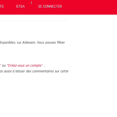
|
TS
BTSA
SE CONNECTER
isponibles sur Aidexam. Vous pouvez filtrer
s"
ou
"Créez-vous un compte"
.
 pas aussi à laisser des commentaires sur cette