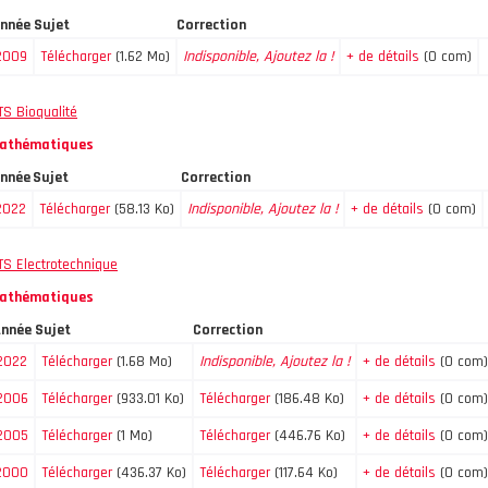
nnée
Sujet
Correction
2009
Télécharger
(1.62 Mo)
Indisponible, Ajoutez la !
+ de détails
(0 com)
TS Bioqualité
athématiques
nnée
Sujet
Correction
2022
Télécharger
(58.13 Ko)
Indisponible, Ajoutez la !
+ de détails
(0 com)
TS Electrotechnique
athématiques
nnée
Sujet
Correction
2022
Télécharger
(1.68 Mo)
Indisponible, Ajoutez la !
+ de détails
(0 com)
2006
Télécharger
(933.01 Ko)
Télécharger
(186.48 Ko)
+ de détails
(0 com)
2005
Télécharger
(1 Mo)
Télécharger
(446.76 Ko)
+ de détails
(0 com)
2000
Télécharger
(436.37 Ko)
Télécharger
(117.64 Ko)
+ de détails
(0 com)