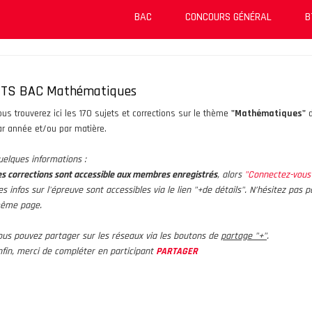
BAC
CONCOURS GÉNÉRAL
B
TS BAC Mathématiques
ous trouverez ici les 170 sujets et corrections sur le thème
"Mathématiques"
d
ar année et/ou par matière.
uelques informations :
es corrections sont accessible aux membres enregistrés
, alors
"Connectez-vou
es infos sur l'épreuve sont accessibles via le lien "+de détails". N’hésitez pas
ême page.
ous pouvez partager sur les réseaux via les boutons de
partage "+"
.
nfin, merci de compléter en participant
PARTAGER