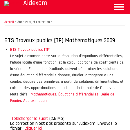
Aidexam
Aller
Toggle
au
naviga
contenu
principal
Accueil
>
Annales sujet correction >
BTS Travaux publics [TP] Mathématiques 2009
BTS Travaux publics [TP]
Le sujet d'examen porte sur la résolution d'équations différentielles,
l'étude locale d'une fonction, et le calcul approché de coefficients de
la série de Fourier. Les étudiants doivent déterminer les solutions
d'une équation différentielle donnée, étudier la tangente à une
courbe, déduire des primitives à partir de solutions différentielles, et
calculer des approximations en utilisant la formule de Parseval.
Mots cléfs :
Mathématiques
,
Équations différentielles
,
Série de
Fourier
,
Approximation
Télécharger le sujet
(2.6 Mo)
La correction n'est pas présente sur Aidexam, Envoyez le
fichier !
Cliquer ici.