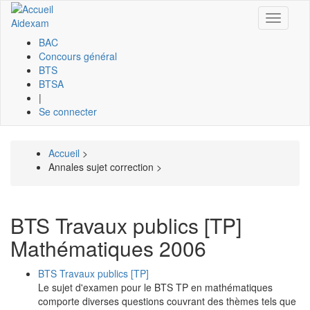
Aller
Toggle
au
Aidexam
navigati
contenu
BAC
principal
Navigation
Concours général
BTS
principale
BTSA
|
Se connecter
Accueil
>
Fil
Annales sujet correction >
d'Ariane
BTS Travaux publics [TP]
Mathématiques 2006
BTS Travaux publics [TP]
Le sujet d'examen pour le BTS TP en mathématiques
comporte diverses questions couvrant des thèmes tels que