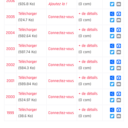
2006
Twitte
Ema
(926.8 Ko)
Ajoutez la !
(0 com)
Share
Fac
Télécharger
+ de détails
2005
Connectez-vous
Twitte
Ema
(124.7 Ko)
(0 com)
Share
Fac
Télécharger
+ de détails
2004
Connectez-vous
Twitte
Ema
(582.64 Ko)
(0 com)
Share
Fac
Télécharger
+ de détails
2003
Connectez-vous
Twitte
Ema
(587.74 Ko)
(0 com)
Share
Fac
Télécharger
+ de détails
2002
Connectez-vous
Twitte
Ema
(584.3 Ko)
(0 com)
Share
Fac
Télécharger
+ de détails
2001
Connectez-vous
Twitte
Ema
(589.84 Ko)
(0 com)
Share
Fac
Télécharger
+ de détails
2000
Connectez-vous
Twitte
Ema
(524.97 Ko)
(0 com)
Share
Fac
Télécharger
+ de détails
1999
Connectez-vous
Twitte
Ema
(38.6 Ko)
(0 com)