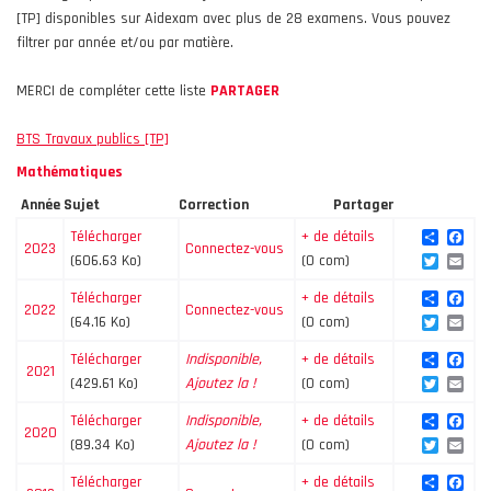
[TP] disponibles sur Aidexam avec plus de 28 examens. Vous pouvez
filtrer par année et/ou par matière.
MERCI de compléter cette liste
PARTAGER
BTS Travaux publics [TP]
Mathématiques
Année
Sujet
Correction
Partager
Share
Fac
Télécharger
+ de détails
2023
Connectez-vous
Twitte
Ema
(606.63 Ko)
(0 com)
Share
Fac
Télécharger
+ de détails
2022
Connectez-vous
Twitte
Ema
(64.16 Ko)
(0 com)
Share
Fac
Télécharger
Indisponible,
+ de détails
2021
Twitte
Ema
(429.61 Ko)
Ajoutez la !
(0 com)
Share
Fac
Télécharger
Indisponible,
+ de détails
2020
Twitte
Ema
(89.34 Ko)
Ajoutez la !
(0 com)
Share
Fac
Télécharger
+ de détails