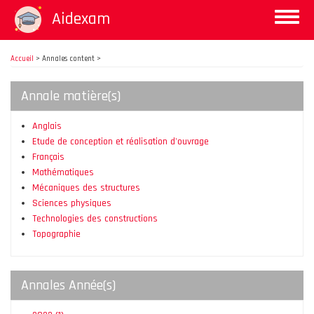
Aller
Aidexam
Toggle
au
naviga
contenu
principal
Accueil
>
Annales content >
Annale matière(s)
Anglais
Etude de conception et réalisation d'ouvrage
Français
Mathématiques
Mécaniques des structures
Sciences physiques
Technologies des constructions
Topographie
Annales Année(s)