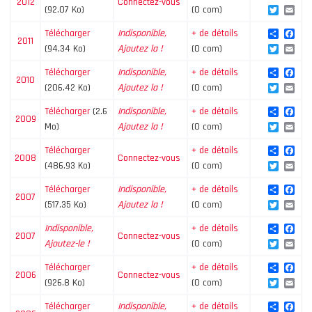
2012
Connectez-vous
Twitte
Ema
(92.07 Ko)
(0 com)
Share
Fac
Télécharger
Indisponible,
+ de détails
2011
Twitte
Ema
(94.34 Ko)
Ajoutez la !
(0 com)
Share
Fac
Télécharger
Indisponible,
+ de détails
2010
Twitte
Ema
(206.42 Ko)
Ajoutez la !
(0 com)
Share
Fac
Télécharger
(2.6
Indisponible,
+ de détails
2009
Twitte
Ema
Mo)
Ajoutez la !
(0 com)
Share
Fac
Télécharger
+ de détails
2008
Connectez-vous
Twitte
Ema
(486.93 Ko)
(0 com)
Share
Fac
Télécharger
Indisponible,
+ de détails
2007
Twitte
Ema
(517.35 Ko)
Ajoutez la !
(0 com)
Share
Fac
Indisponible,
+ de détails
2007
Connectez-vous
Twitte
Ema
Ajoutez-le !
(0 com)
Share
Fac
Télécharger
+ de détails
2006
Connectez-vous
Twitte
Ema
(926.8 Ko)
(0 com)
Share
Fac
Télécharger
Indisponible,
+ de détails