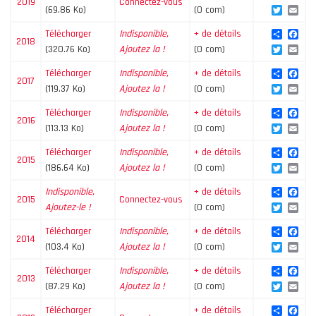
2019
Connectez-vous
Twitte
Ema
(69.86 Ko)
(0 com)
Share
Fac
Télécharger
Indisponible,
+ de détails
2018
Twitte
Ema
(320.76 Ko)
Ajoutez la !
(0 com)
Share
Fac
Télécharger
Indisponible,
+ de détails
2017
Twitte
Ema
(119.37 Ko)
Ajoutez la !
(0 com)
Share
Fac
Télécharger
Indisponible,
+ de détails
2016
Twitte
Ema
(113.13 Ko)
Ajoutez la !
(0 com)
Share
Fac
Télécharger
Indisponible,
+ de détails
2015
Twitte
Ema
(186.64 Ko)
Ajoutez la !
(0 com)
Share
Fac
Indisponible,
+ de détails
2015
Connectez-vous
Twitte
Ema
Ajoutez-le !
(0 com)
Share
Fac
Télécharger
Indisponible,
+ de détails
2014
Twitte
Ema
(103.4 Ko)
Ajoutez la !
(0 com)
Share
Fac
Télécharger
Indisponible,
+ de détails
2013
Twitte
Ema
(87.29 Ko)
Ajoutez la !
(0 com)
Share
Fac
Télécharger
+ de détails