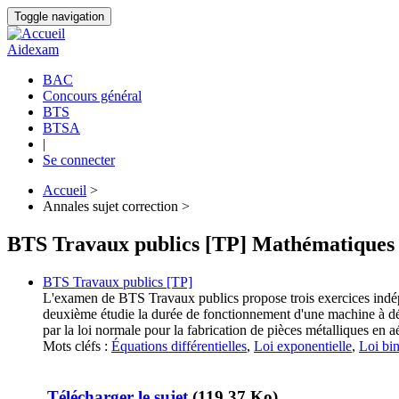
Aller
Toggle navigation
au
contenu
Aidexam
principal
BAC
Concours général
Navigation
BTS
principale
BTSA
|
Se connecter
Accueil
>
Annales sujet correction >
Fil
d'Ariane
BTS Travaux publics [TP] Mathématiques
BTS Travaux publics [TP]
L'examen de BTS Travaux publics propose trois exercices indépen
deuxième étudie la durée de fonctionnement d'une machine à déc
par la loi normale pour la fabrication de pièces métalliques en 
Mots cléfs :
Équations différentielles
,
Loi exponentielle
,
Loi bi
Télécharger le sujet
(119.37 Ko)