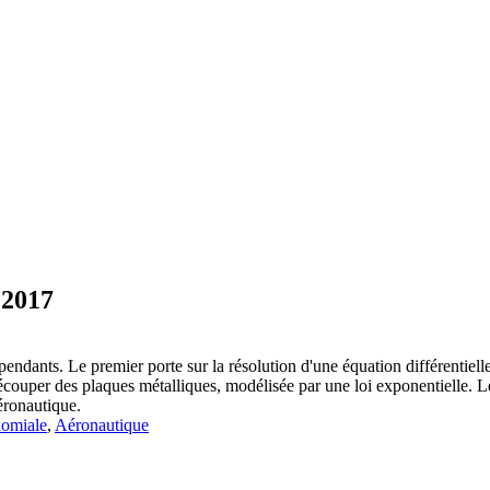
 2017
dants. Le premier porte sur la résolution d'une équation différentiell
ouper des plaques métalliques, modélisée par une loi exponentielle. Le 
aéronautique.
nomiale
,
Aéronautique