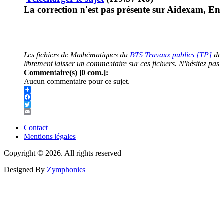
La correction n'est pas présente sur Aidexam, Env
Les fichiers de Mathématiques du
BTS Travaux publics [TP]
de
librement laisser un commentaire sur ces fichiers. N'hésitez pa
Commentaire(s) [0 com.]:
Aucun commentaire pour ce sujet.
Share
Facebook
Twitter
Email
Contact
Mentions légales
Menu
Pied
Copyright © 2026. All rights reserved
de
Designed By
Zymphonies
page