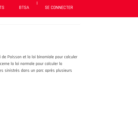
|
TS
BTSA
SE CONNECTER
de Poisson et la loi binomiale pour calculer
cerne la loi normale pour calculer la
les sinistrés dans un parc après plusieurs