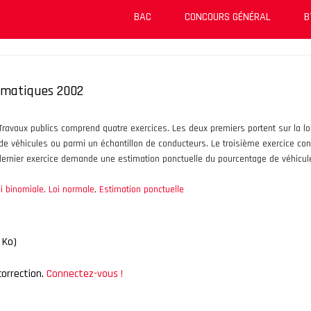
BAC
CONCOURS GÉNÉRAL
B
ématiques 2002
vaux publics comprend quatre exercices. Les deux premiers portent sur la loi 
 de véhicules ou parmi un échantillon de conducteurs. Le troisième exercice con
le dernier exercice demande une estimation ponctuelle du pourcentage de véhicu
i binomiale
,
Loi normale
,
Estimation ponctuelle
 Ko)
correction.
Connectez-vous !