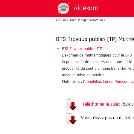
Aller
Aidexam
au
contenu
Accueil
>
Annales sujet correction >
principal
BTS Travaux publics [TP] Math
BTS Travaux publics [TP]
L'examen de mathématiques pour le BTS Tra
la probabilité de sinistres dans une flotte
probabilité du coût d'un sinistre. Enfin, 
mois de mise en service
Mots cléfs :
Probabilité
,
Loi de Poisson
,
Lo
Télécharger le sujet
(584.3
Vous n'avez pas accès à la 