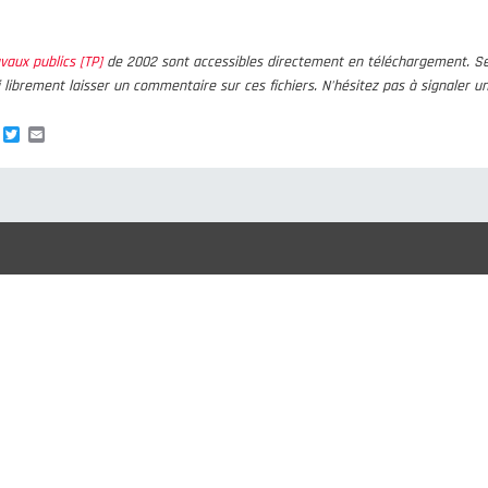
vaux publics [TP]
de 2002 sont accessibles directement en téléchargement. Se
i librement laisser un commentaire sur ces fichiers. N'hésitez pas à signaler u
re
Facebook
Twitter
Email