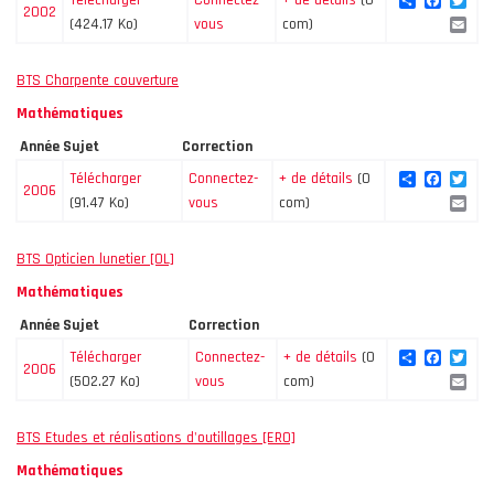
Share
Facebo
Twi
Télécharger
Connectez-
+ de détails
(0
2002
Ema
(424.17 Ko)
vous
com)
BTS Charpente couverture
Mathématiques
Année
Sujet
Correction
Share
Facebo
Twi
Télécharger
Connectez-
+ de détails
(0
2006
Ema
(91.47 Ko)
vous
com)
BTS Opticien lunetier [OL]
Mathématiques
Année
Sujet
Correction
Share
Facebo
Twi
Télécharger
Connectez-
+ de détails
(0
2006
Ema
(502.27 Ko)
vous
com)
BTS Etudes et réalisations d'outillages [ERO]
Mathématiques