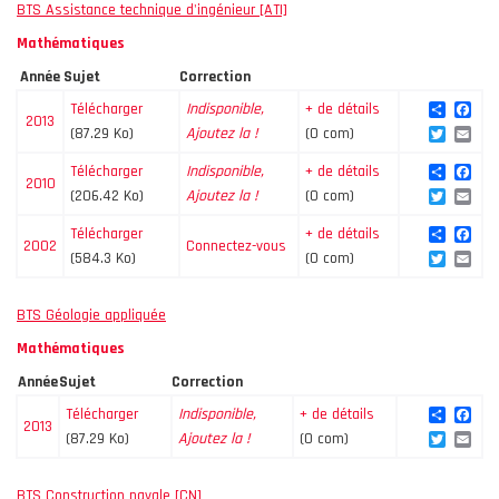
BTS Assistance technique d'ingénieur [ATI]
Mathématiques
Année
Sujet
Correction
Share
Fac
Télécharger
Indisponible,
+ de détails
2013
Twitte
Ema
(87.29 Ko)
Ajoutez la !
(0 com)
Share
Fac
Télécharger
Indisponible,
+ de détails
2010
Twitte
Ema
(206.42 Ko)
Ajoutez la !
(0 com)
Share
Fac
Télécharger
+ de détails
2002
Connectez-vous
Twitte
Ema
(584.3 Ko)
(0 com)
BTS Géologie appliquée
Mathématiques
Année
Sujet
Correction
Share
Fac
Télécharger
Indisponible,
+ de détails
2013
Twitte
Ema
(87.29 Ko)
Ajoutez la !
(0 com)
BTS Construction navale [CN]