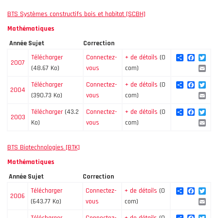
BTS Systèmes constructifs bois et habitat [SCBH]
Mathématiques
Année
Sujet
Correction
Share
Facebo
Twi
Télécharger
Connectez-
+ de détails
(0
2007
Ema
(48.67 Ko)
vous
com)
Share
Facebo
Twi
Télécharger
Connectez-
+ de détails
(0
2004
Ema
(390.73 Ko)
vous
com)
Share
Facebo
Twi
Télécharger
(43.2
Connectez-
+ de détails
(0
2003
Ema
Ko)
vous
com)
BTS Biotechnologies [BTK]
Mathématiques
Année
Sujet
Correction
Share
Facebo
Twi
Télécharger
Connectez-
+ de détails
(0
2006
Ema
(643.77 Ko)
vous
com)