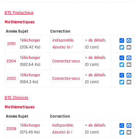
BTS Productique
Mathématiques
Année
Sujet
Correction
Share
Fac
Télécharger
Indisponible,
+ de détails
2010
Twitte
Ema
(206.42 Ko)
Ajoutez la !
(0 com)
Share
Fac
Télécharger
+ de détails
2004
Connectez-vous
Twitte
Ema
(582.64 Ko)
(0 com)
Share
Fac
Télécharger
+ de détails
2002
Connectez-vous
Twitte
Ema
(584.3 Ko)
(0 com)
BTS Chimiste
Mathématiques
Année
Sujet
Correction
Share
Fac
Télécharger
Indisponible,
+ de détails
2008
Twitte
Ema
(573.49 Ko)
Ajoutez la !
(0 com)