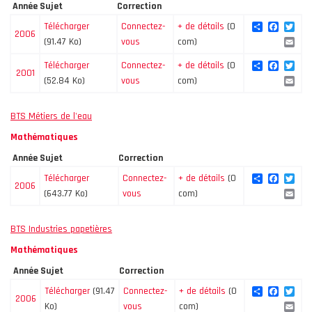
Année
Sujet
Correction
Share
Facebo
Twi
Télécharger
Connectez-
+ de détails
(0
2006
Ema
(91.47 Ko)
vous
com)
Share
Facebo
Twi
Télécharger
Connectez-
+ de détails
(0
2001
Ema
(52.84 Ko)
vous
com)
BTS Métiers de l'eau
Mathématiques
Année
Sujet
Correction
Share
Facebo
Twi
Télécharger
Connectez-
+ de détails
(0
2006
Ema
(643.77 Ko)
vous
com)
BTS Industries papetières
Mathématiques
Année
Sujet
Correction
Share
Facebo
Twi
Télécharger
(91.47
Connectez-
+ de détails
(0
2006
Ema
Ko)
vous
com)