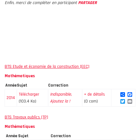
Enfin, merci de compléter en participant
PARTAGER
BTS Etude et économie de la construction [EEC]
Mathématiques
Année
Sujet
Correction
Share
Fac
Télécharger
Indisponible,
+ de détails
2014
Twitte
Ema
(103.4 Ko)
Ajoutez la !
(0 com)
BTS Travaux publics [TP]
Mathématiques
Année
Sujet
Correction