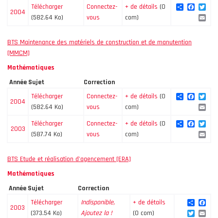
Share
Facebo
Twi
Télécharger
Connectez-
+ de détails
(0
2004
Ema
(582.64 Ko)
vous
com)
BTS Maintenance des matériels de construction et de manutention
[MMCM]
Mathématiques
Année
Sujet
Correction
Share
Facebo
Twi
Télécharger
Connectez-
+ de détails
(0
2004
Ema
(582.64 Ko)
vous
com)
Share
Facebo
Twi
Télécharger
Connectez-
+ de détails
(0
2003
Ema
(587.74 Ko)
vous
com)
BTS Etude et réalisation d'agencement [ERA]
Mathématiques
Année
Sujet
Correction
Share
Fac
Télécharger
Indisponible,
+ de détails
2003
Twitte
Ema
(373.54 Ko)
Ajoutez la !
(0 com)