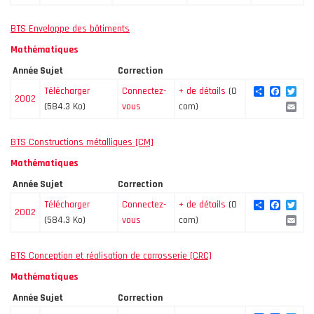
BTS Enveloppe des bâtiments
Mathématiques
Année
Sujet
Correction
Share
Facebo
Twi
Télécharger
Connectez-
+ de détails
(0
2002
Ema
(584.3 Ko)
vous
com)
BTS Constructions métalliques [CM]
Mathématiques
Année
Sujet
Correction
Share
Facebo
Twi
Télécharger
Connectez-
+ de détails
(0
2002
Ema
(584.3 Ko)
vous
com)
BTS Conception et réalisation de carrosserie [CRC]
Mathématiques
Année
Sujet
Correction