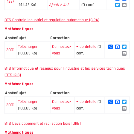
1997
Twitte
Ema
(44.73 Ko)
Ajoutez la !
(0 com)
BTS Controle industriel et regulation automatique [CIRA]
Mathématiques
Année
Sujet
Correction
Share
Facebo
Twi
Télécharger
Connectez-
+ de détails
(0
2001
Ema
(100.85 Ko)
vous
com)
BTS Informatique et réseaux pour l'industrie et les services techniques
[BTS IRIS]
Mathématiques
Année
Sujet
Correction
Share
Facebo
Twi
Télécharger
Connectez-
+ de détails
(0
2001
Ema
(100.85 Ko)
vous
com)
BTS Développement et réalisation bois [DRB]
Mathématiques