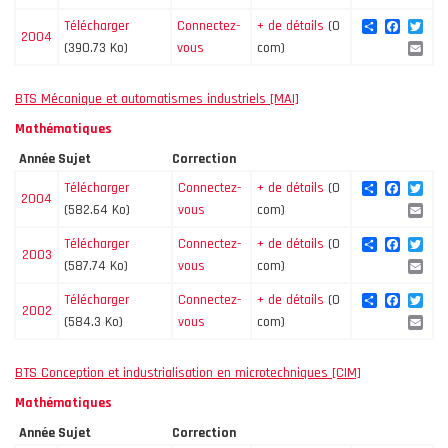
Share
Facebo
Twi
Télécharger
Connectez-
+ de détails
(0
2004
Ema
(390.73 Ko)
vous
com)
BTS Mécanique et automatismes industriels [MAI]
Mathématiques
Année
Sujet
Correction
Share
Facebo
Twi
Télécharger
Connectez-
+ de détails
(0
2004
Ema
(582.64 Ko)
vous
com)
Share
Facebo
Twi
Télécharger
Connectez-
+ de détails
(0
2003
Ema
(587.74 Ko)
vous
com)
Share
Facebo
Twi
Télécharger
Connectez-
+ de détails
(0
2002
Ema
(584.3 Ko)
vous
com)
BTS Conception et industrialisation en microtechniques [CIM]
Mathématiques
Année
Sujet
Correction