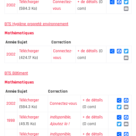
Share
Facebo
Twi
Télécharger
Connectez-
+ de détails
(0
2002
Ema
(584.3 Ko)
vous
com)
BTS Hygiène propreté environnement
Mathématiques
Année
Sujet
Correction
Share
Facebo
Twi
Télécharger
Connectez-
+ de détails
(0
2002
Ema
(424.17 Ko)
vous
com)
BTS Bâtiment
Mathématiques
Année
Sujet
Correction
Share
Fac
Télécharger
+ de détails
2002
Connectez-vous
Twitte
Ema
(584.3 Ko)
(0 com)
Share
Fac
Télécharger
Indisponible,
+ de détails
1998
Twitte
Ema
(49.15 Ko)
Ajoutez la !
(0 com)
Share
Fac
Télécharger
Indisponible,
+ de détails