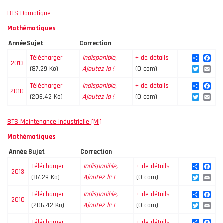
BTS Domotique
Mathématiques
Année
Sujet
Correction
Share
Fac
Télécharger
Indisponible,
+ de détails
2013
Twitte
Ema
(87.29 Ko)
Ajoutez la !
(0 com)
Share
Fac
Télécharger
Indisponible,
+ de détails
2010
Twitte
Ema
(206.42 Ko)
Ajoutez la !
(0 com)
BTS Maintenance industrielle [MI]
Mathématiques
Année
Sujet
Correction
Share
Fac
Télécharger
Indisponible,
+ de détails
2013
Twitte
Ema
(87.29 Ko)
Ajoutez la !
(0 com)
Share
Fac
Télécharger
Indisponible,
+ de détails
2010
Twitte
Ema
(206.42 Ko)
Ajoutez la !
(0 com)
Share
Fac
Télécharger
+ de détails