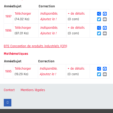
Année
Sujet
Correction
Share
Fac
Télécharger
Indisponible,
+ de détails
1997
Twitte
Ema
(74.02 Ko)
Ajoutez la !
(0 com)
Share
Fac
Télécharger
Indisponible,
+ de détails
1996
Twitte
Ema
(87.01 Ko)
Ajoutez la !
(0 com)
BTS Conception de produits industriels [CPI]
Mathématiques
Année
Sujet
Correction
Share
Fac
Télécharger
Indisponible,
+ de détails
1995
Twitte
Ema
(19.29 Ko)
Ajoutez la !
(0 com)
Contact
Mentions légales