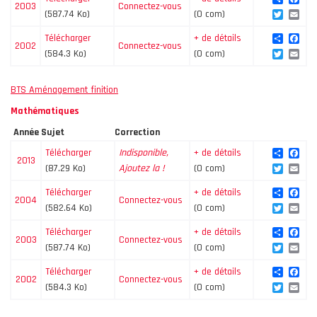
2003
Connectez-vous
Twitte
Ema
(587.74 Ko)
(0 com)
Share
Fac
Télécharger
+ de détails
2002
Connectez-vous
Twitte
Ema
(584.3 Ko)
(0 com)
BTS Aménagement finition
Mathématiques
Année
Sujet
Correction
Share
Fac
Télécharger
Indisponible,
+ de détails
2013
Twitte
Ema
(87.29 Ko)
Ajoutez la !
(0 com)
Share
Fac
Télécharger
+ de détails
2004
Connectez-vous
Twitte
Ema
(582.64 Ko)
(0 com)
Share
Fac
Télécharger
+ de détails
2003
Connectez-vous
Twitte
Ema
(587.74 Ko)
(0 com)
Share
Fac
Télécharger
+ de détails
2002
Connectez-vous
Twitte
Ema
(584.3 Ko)
(0 com)