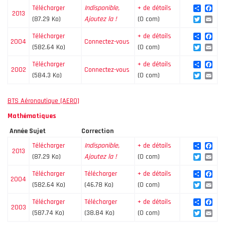
Share
Fac
Télécharger
Indisponible,
+ de détails
2013
Twitte
Ema
(87.29 Ko)
Ajoutez la !
(0 com)
Share
Fac
Télécharger
+ de détails
2004
Connectez-vous
Twitte
Ema
(582.64 Ko)
(0 com)
Share
Fac
Télécharger
+ de détails
2002
Connectez-vous
Twitte
Ema
(584.3 Ko)
(0 com)
BTS Aéronautique [AERO]
Mathématiques
Année
Sujet
Correction
Share
Fac
Télécharger
Indisponible,
+ de détails
2013
Twitte
Ema
(87.29 Ko)
Ajoutez la !
(0 com)
Share
Fac
Télécharger
Télécharger
+ de détails
2004
Twitte
Ema
(582.64 Ko)
(46.78 Ko)
(0 com)
Share
Fac
Télécharger
Télécharger
+ de détails
2003
Twitte
Ema
(587.74 Ko)
(38.84 Ko)
(0 com)