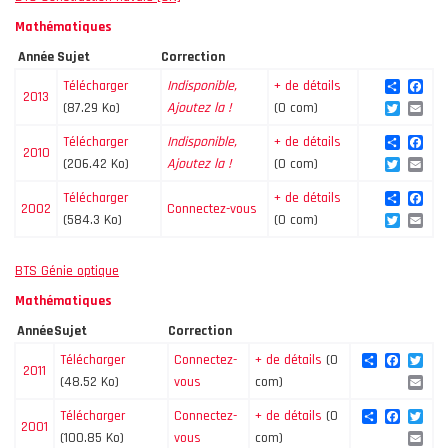
Mathématiques
Année
Sujet
Correction
Share
Fac
Télécharger
Indisponible,
+ de détails
2013
Twitte
Ema
(87.29 Ko)
Ajoutez la !
(0 com)
Share
Fac
Télécharger
Indisponible,
+ de détails
2010
Twitte
Ema
(206.42 Ko)
Ajoutez la !
(0 com)
Share
Fac
Télécharger
+ de détails
2002
Connectez-vous
Twitte
Ema
(584.3 Ko)
(0 com)
BTS Génie optique
Mathématiques
Année
Sujet
Correction
Share
Facebo
Twi
Télécharger
Connectez-
+ de détails
(0
2011
Ema
(48.52 Ko)
vous
com)
Share
Facebo
Twi
Télécharger
Connectez-
+ de détails
(0
2001
Ema
(100.85 Ko)
vous
com)