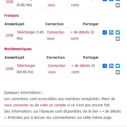
2019
Ema
(5.86 Mo)
vous
com)
Français
Année
Sujet
Correction
Partager
Share
Facebo
Twi
Télécharger
(1.45
Connectez-
+ de détails
(0
2019
Ema
Mo)
vous
com)
Mathématiques
Année
Sujet
Correction
Partager
Share
Facebo
Twi
Télécharger
Connectez-
+ de détails
(0
2019
Ema
(69.86 Ko)
vous
com)
Quelques informations :
Les corrections sont accessibles aux membres enregistrés. Merci de
vous connecter
ou de
créer un compte
si ce n’est pas encore fait.
Des informations sur l’épreuve sont disponibles via le lien « + de détails
». N’hésitez pas à laisser vos commentaires sur cette même page.