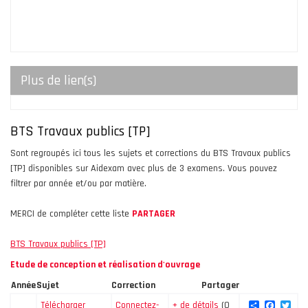
Plus de lien(s)
BTS Travaux publics [TP]
Sont regroupés ici tous les sujets et corrections du BTS Travaux publics
[TP] disponibles sur Aidexam avec plus de 3 examens. Vous pouvez
filtrer par année et/ou par matière.
MERCI de compléter cette liste
PARTAGER
BTS Travaux publics [TP]
Etude de conception et réalisation d'ouvrage
Année
Sujet
Correction
Partager
Share
Facebo
Twi
Télécharger
Connectez-
+ de détails
(0