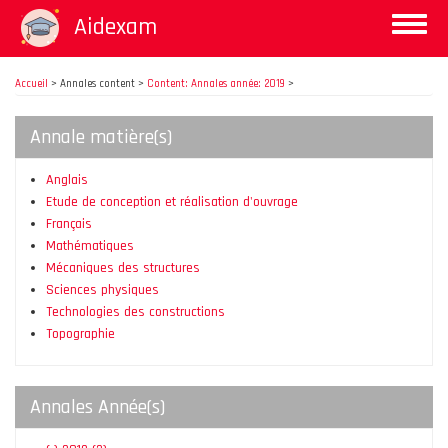
Aller
Aidexam
Toggle
au
naviga
contenu
principal
Accueil
>
Annales content >
Content: Annales année: 2019
>
Annale matière(s)
Anglais
Etude de conception et réalisation d'ouvrage
Français
Mathématiques
Mécaniques des structures
Sciences physiques
Technologies des constructions
Topographie
Annales Année(s)