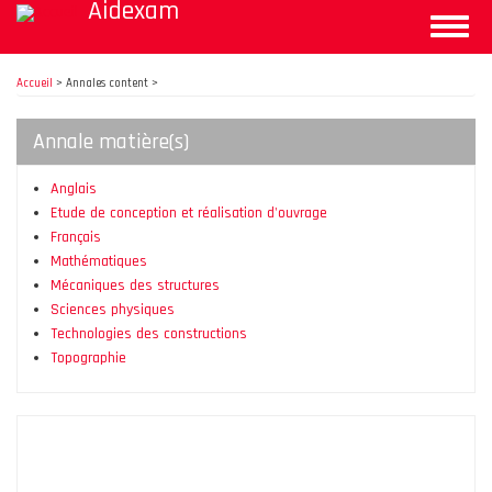
Aidexam
Aller
Toggle
au
naviga
contenu
principal
Accueil
>
Annales content >
Annale matière(s)
Anglais
Etude de conception et réalisation d'ouvrage
Français
Mathématiques
Mécaniques des structures
Sciences physiques
Technologies des constructions
Topographie