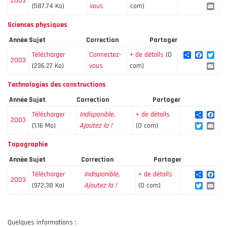
2003
Ema
(587.74 Ko)
vous
com)
Sciences physiques
Année
Sujet
Correction
Partager
Share
Facebo
Twi
Télécharger
Connectez-
+ de détails
(0
2003
Ema
(236.27 Ko)
vous
com)
Technologies des constructions
Année
Sujet
Correction
Partager
Share
Fac
Télécharger
Indisponible,
+ de détails
2003
Twitte
Ema
(1.16 Mo)
Ajoutez la !
(0 com)
Topographie
Année
Sujet
Correction
Partager
Share
Fac
Télécharger
Indisponible,
+ de détails
2003
Twitte
Ema
(972.38 Ko)
Ajoutez la !
(0 com)
Quelques informations :