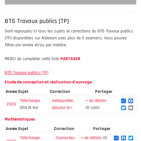
BTS Travaux publics [TP]
Sont regroupés ici tous les sujets et corrections du BTS Travaux publics
[TP] disponibles sur Aidexam avec plus de 5 examens. Vous pouvez
filtrer par année et/ou par matière.
MERCI de compléter cette liste
PARTAGER
BTS Travaux publics [TP]
Etude de conception et réalisation d'ouvrage
Année
Sujet
Correction
Partager
Share
Fac
Télécharger
Indisponible,
+ de détails
2003
Twitte
Ema
(914.16 Ko)
Ajoutez la !
(0 com)
Mathématiques
Année
Sujet
Correction
Partager
Share
Facebo
Twi
Télécharger
Connectez-
+ de détails
(0