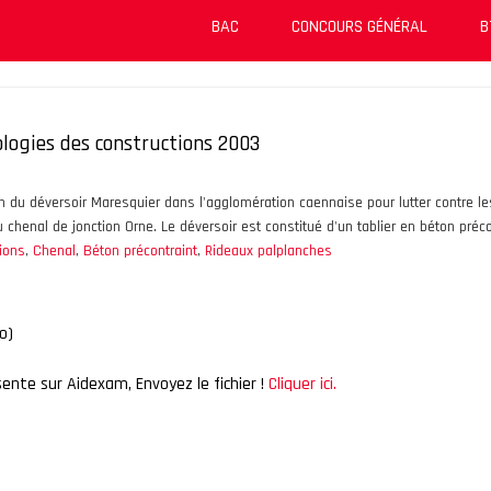
BAC
CONCOURS GÉNÉRAL
B
logies des constructions 2003
on du déversoir Maresquier dans l'agglomération caennaise pour lutter contre l
u chenal de jonction Orne. Le déversoir est constitué d'un tablier en béton préc
ions
,
Chenal
,
Béton précontraint
,
Rideaux palplanches
o)
sente sur Aidexam, Envoyez le fichier !
Cliquer ici.