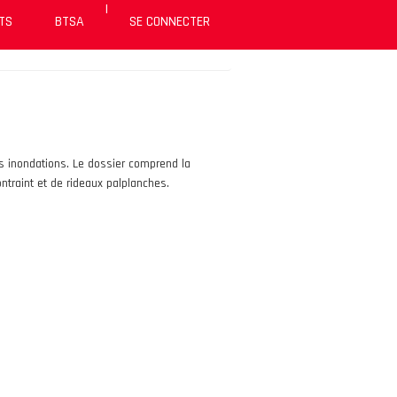
|
TS
BTSA
SE CONNECTER
es inondations. Le dossier comprend la
ontraint et de rideaux palplanches.