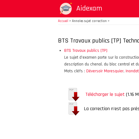
Aller
Aidexam
au
contenu
Accueil
>
Annales sujet correction >
principal
BTS Travaux publics [TP] Techno
BTS Travaux publics [TP]
Le sujet d'examen porte sur la constructi
description du chenal, du bloc central et d
Mots cléfs :
Déversoir Maresquier
,
Inondat
Télécharger le sujet
(1.16 M
La correction n'est pas pré