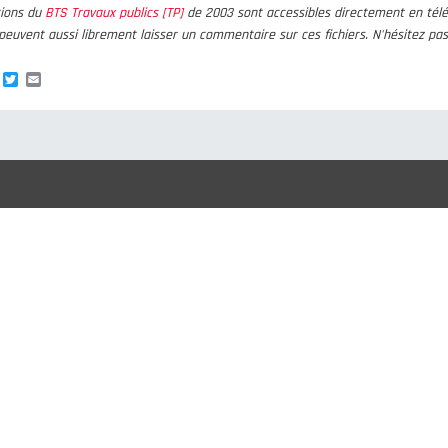
tions du
BTS Travaux publics [TP]
de 2003 sont accessibles directement en tél
s peuvent aussi librement laisser un commentaire sur ces fichiers. N'hésitez pa
re
Facebook
Twitter
Email