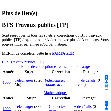
Plus de lien(s)
BTS Travaux publics [TP]
Sont regroupés ici tous les sujets et corrections du BTS Travaux
publics [TP] disponibles sur Aidexam avec plus de 3 examens. Vous
pouvez filtrer par année et/ou par matière.
MERCI de compléter cette liste
PARTAGER
BTS Travaux publics [TP]
Etude de conception et réalisation d'ouvrage
Année
Sujet
Correction
Partager
Télécharger
(3.26
Indisponible,
+ de détails
(0
Sha
1999
Fac
Mo)
Ajoutez la !
com)
Twit
Ema
Mathématiques
Année
Sujet
Correction
Partager
Télécharger
(38.6
Connectez-
+ de détails
(0
Sha
1999
Fac
Ko)
vous
com)