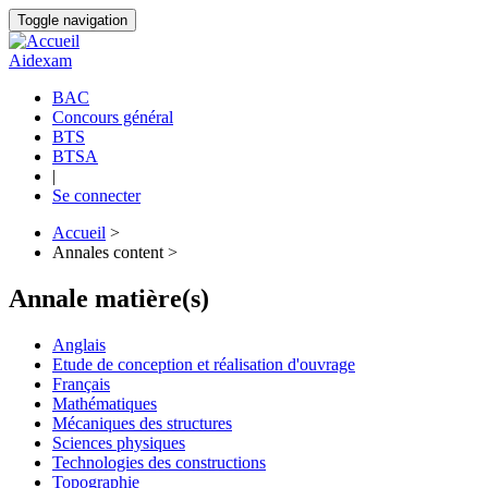
Aller
Toggle navigation
au
contenu
Aidexam
principal
BAC
Concours général
Navigation
BTS
principale
BTSA
|
Se connecter
Accueil
>
Annales content >
Fil
d'Ariane
Annale matière(s)
Anglais
Etude de conception et réalisation d'ouvrage
Français
Mathématiques
Mécaniques des structures
Sciences physiques
Technologies des constructions
Topographie