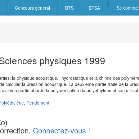
|
Concours général
BTS
BTSA
Se connect
igation
cipale
 Sciences physiques 1999
ties: la physique acoustique, l'hydrostatique et la chimie des polymè
 de calculer la pression acoustique. La deuxième partie traite de la p
isième partie aborde la polymérisation du polyéthylène et son utilisation
Polyéthylène
,
Rendement
Ko)
orrection.
Connectez-vous !