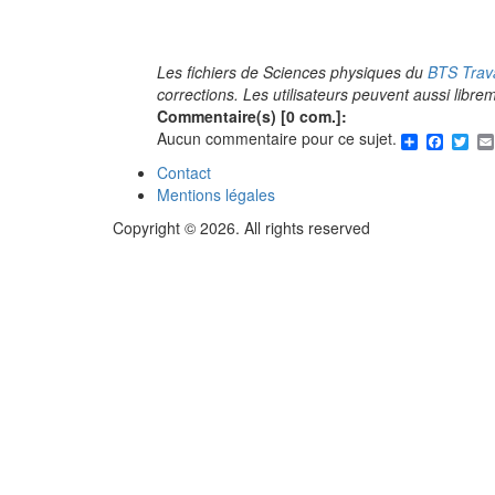
Les fichiers de Sciences physiques du
BTS Trava
corrections. Les utilisateurs peuvent aussi libr
Commentaire(s) [0 com.]:
Share
Faceb
Twi
Aucun commentaire pour ce sujet.
Contact
Menu
Mentions légales
Pied
Copyright © 2026. All rights reserved
de
page