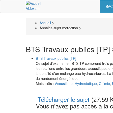
Aller
BAC
Nav
au
Aidexam
contenu
prin
principal
Accueil
>
Fil
Annales sujet correction >
d'Ariane
BTS Travaux publics [TP]
BTS Travaux publics [TP]
Ce sujet d'examen en BTS TP comprend trois par
les relations entre les grandeurs acoustiques et
la densité d'un mélange eau hydrocarbures. La tro
du rendement énergétique.
Mots cléfs :
Acoustique
,
Hydrostatique
,
Chimie
,
Télécharger le sujet
(27.59 
Vous n'avez pas accès à la c