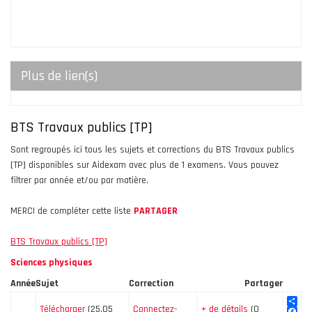
Plus de lien(s)
BTS Travaux publics [TP]
Sont regroupés ici tous les sujets et corrections du BTS Travaux publics
[TP] disponibles sur Aidexam avec plus de 1 examens. Vous pouvez
filtrer par année et/ou par matière.
MERCI de compléter cette liste
PARTAGER
BTS Travaux publics [TP]
Sciences physiques
Année
Sujet
Correction
Partager
Télécharger
(25.05
Connectez-
+ de détails
(0
Sha