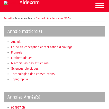
Aidexam
Aller
Toggle
au
naviga
contenu
principal
Accueil
>
Annales content >
Content: Annales année: 1997
>
Annale matière(s)
Anglais
Etude de conception et réalisation d'ouvrage
Français
Mathématiques
Mécaniques des structures
Sciences physiques
Technologies des constructions
Topographie
Annales Année(s)
(-)
1997
(1)