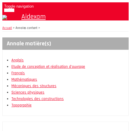
Aller
Toggle navigation
au
Aidexam
contenu
principal
Accueil
>
Annales content >
Annale matière(s)
Anglais
Etude de conception et réalisation d'ouvrage
Français
Mathématiques
Mécaniques des structures
Sciences physiques
Technologies des constructions
Topographie