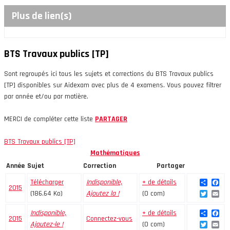
Plus de lien(s)
BTS Travaux publics [TP]
Sont regroupés ici tous les sujets et corrections du BTS Travaux publics
[TP] disponibles sur Aidexam avec plus de 4 examens. Vous pouvez filtrer
par année et/ou par matière.
MERCI de compléter cette liste
PARTAGER
BTS Travaux publics [TP]
Mathématiques
Année
Sujet
Correction
Partager
Share
Fa
Télécharger
Indisponible,
+ de détails
2015
Twitte
Ema
(186.64 Ko)
Ajoutez la !
(0 com)
Share
Fa
Indisponible,
+ de détails
2015
Connectez-vous
Twitte
Ema
Ajoutez-le !
(0 com)