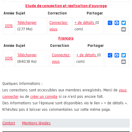
Etude de conception et réalisation d'ouvrage
Année
Sujet
Correction
Partager
Share
Faceb
Twi
Télécharger
Connectez-
+ de détails
(0
2015
Ema
(2.77 Mo)
vous
com)
Français
Année
Sujet
Correction
Partager
Share
Faceb
Twi
Télécharger
Connectez-
+ de détails
(0
2015
Ema
(840.18 Ko)
vous
com)
Quelques informations :
Les corrections sont accessibles aux membres enregistrés. Merci de
vous
connecter
ou de
créer un compte
si ce n’est pas encore fait.
Des informations sur l’épreuve sont disponibles via le lien « + de détails ».
N’hésitez pas à laisser vos commentaires sur cette même page.
Contact
Mentions légales