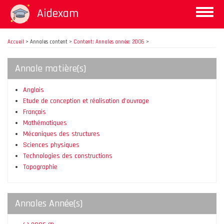
Aller
Aidexam
Toggle
au
naviga
contenu
principal
Accueil
>
Annales content >
Content: Annales année: 2006
>
Annale matière(s)
Anglais
Etude de conception et réalisation d'ouvrage
Français
Mathématiques
Mécaniques des structures
Sciences physiques
Technologies des constructions
Topographie
Annales Année(s)