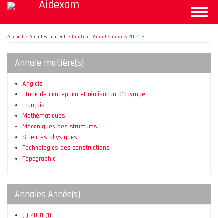
Aidexam
Aller
Toggle
au
naviga
contenu
principal
Accueil
>
Annales content >
Content: Annales année: 2001
>
Annale matière(s)
Anglais
Etude de conception et réalisation d'ouvrage
Français
Mathématiques
Mécaniques des structures
Sciences physiques
Technologies des constructions
Topographie
Annales Année(s)
(-)
2001
(1)