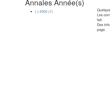
Annales Année(s)
Quelques
(-)
2000
(1)
Les corr
fait.
Des info
page.