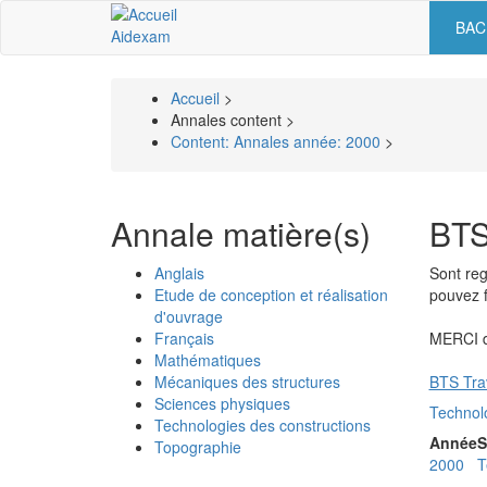
Aller
BAC
Nav
au
Aidexam
contenu
prin
principal
Accueil
>
Fil
Annales content >
Content: Annales année: 2000
>
d'Ariane
Annale matière(s)
BTS
Anglais
Sont reg
Etude de conception et réalisation
pouvez f
d'ouvrage
Français
MERCI de
Mathématiques
Mécaniques des structures
BTS Trav
Sciences physiques
Technolo
Technologies des constructions
Année
S
Topographie
2000
T