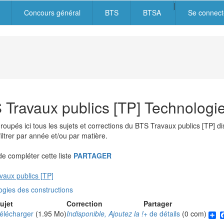
|
Concours général
BTS
BTSA
Se connect
igation
cipale
 Travaux publics [TP] Technologie
roupés ici tous les sujets et corrections du BTS Travaux publics [TP]
iltrer par année et/ou par matière.
 compléter cette liste
PARTAGER
aux publics [TP]
gies des constructions
ujet
Correction
Partager
S
élécharger
(1.95 Mo)
Indisponible, Ajoutez la !
+ de détails
(0 com)