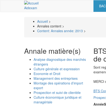
Aller
BAC
Nav
au
Aidexam
contenu
prin
principal
Accueil
>
Fil
Annales content >
Content: Annales année: 2013
>
d'Ariane
Annale matière(s)
BTS
de c
Analyse diagnostique des marchés
étrangers
Sont reg
Culture générale et expression
examens.
Economie et Droit
Management des entreprises
MERCI de
Montage des opérations d’import
export
BTS Com
Prospection et suivi de clientèle
Culture économique juridique et
Prospect
managériale
Année
S