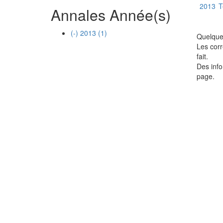
2013
T
Annales Année(s)
(-)
2013
(1)
Quelques
Les corr
fait.
Des info
page.