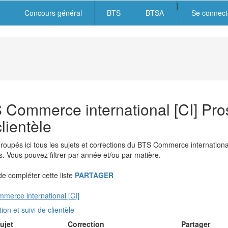
|
Concours général
BTS
BTSA
Se connect
igation
cipale
 Commerce international [CI] Pros
lientèle
roupés ici tous les sujets et corrections du BTS Commerce internationa
 Vous pouvez filtrer par année et/ou par matière.
 compléter cette liste
PARTAGER
merce international [CI]
ion et suivi de clientèle
ujet
Correction
Partager