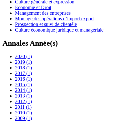
Culture générale et expression
Economie et Droit
Management des entreprises
Montage des opérations d’import export
Prospection et suivi de clientèle
Culture économique juridique et managériale
Annales Année(s)
2020
(1)
2019
(1)
2018
(1)
2017
(1)
2016
(1)
2015
(1)
2014
(1)
2013
(1)
2012
(1)
2011
(1)
2010
(1)
2009
(1)