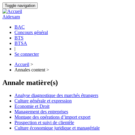
Aller
Toggle navigation
au
contenu
Aidexam
principal
BAC
Concours général
Navigation
BTS
principale
BTSA
|
Se connecter
Accueil
>
Annales content >
Fil
d'Ariane
Annale matière(s)
Analyse diagnostique des marchés étrangers
Culture générale et expression
Economie et Droit
Management des entreprises
Montage des opérations d’import export
Prospection et suivi de clientèle
Culture économique juridique et managériale