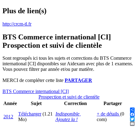
Plus de lien(s)
http://crcm-tl.fr
BTS Commerce international [CI]
Prospection et suivi de clientèle
Sont regroupés ici tous les sujets et corrections du BTS Commerce
international [CI] disponibles sur Aidexam avec plus de 1 examens.
Vous pouvez filtrer par année et/ou par matière.
MERCI de compléter cette liste
PARTAGER
BTS Commerce international [CI]
Prospection et suivi de clientèle
Année
Sujet
Correction
Partager
Télécharger
(1.21
Indisponible,
+ de détails
(0
Sha
2012
Fac
Mo)
Ajoutez la !
com)
Twit
Ema