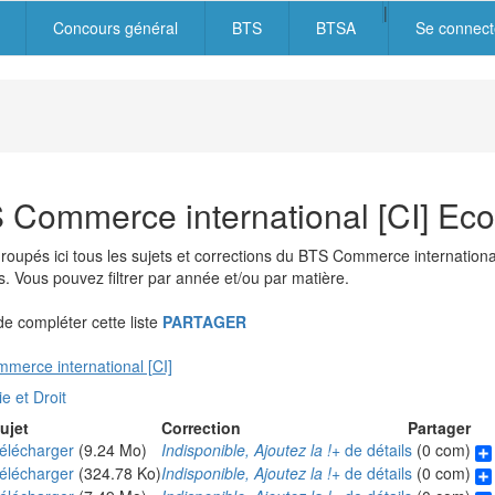
|
Concours général
BTS
BTSA
Se connect
igation
cipale
 Commerce international [CI] Eco
roupés ici tous les sujets et corrections du BTS Commerce internationa
 Vous pouvez filtrer par année et/ou par matière.
 compléter cette liste
PARTAGER
merce international [CI]
 et Droit
ujet
Correction
Partager
élécharger
(9.24 Mo)
Indisponible, Ajoutez la !
+ de détails
(0 com)
élécharger
(324.78 Ko)
Indisponible, Ajoutez la !
+ de détails
(0 com)