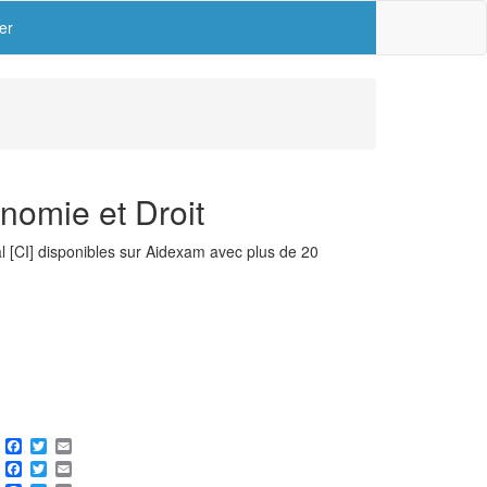
er
nomie et Droit
l [CI] disponibles sur Aidexam avec plus de 20
Share
Facebook
Twitter
Email
Share
Facebook
Twitter
Email