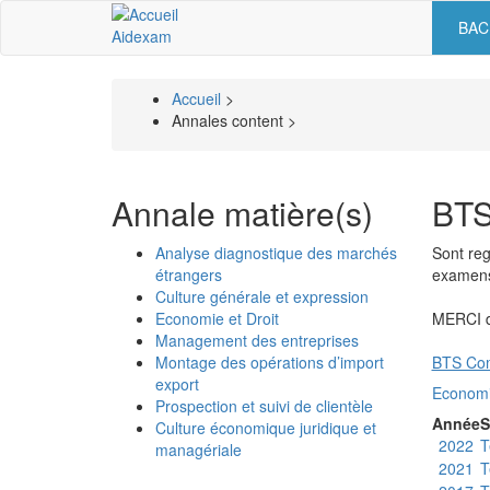
Aller
BAC
Nav
au
Aidexam
contenu
prin
principal
Accueil
>
Fil
Annales content >
d'Ariane
Annale matière(s)
BTS
Analyse diagnostique des marchés
Sont reg
étrangers
examens.
Culture générale et expression
Economie et Droit
MERCI de
Management des entreprises
Montage des opérations d’import
BTS Com
export
Economie
Prospection et suivi de clientèle
Année
S
Culture économique juridique et
2022
T
managériale
2021
T