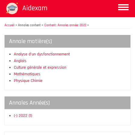
Aller
Aidexam
Toggle
au
naviga
contenu
principal
Accueil
>
Annales content >
Content: Annales année: 2022
>
Annale matière(s)
Analyse d'un dysfonctionnement
Anglais
Culture générale et expression
Mathématiques
Physique Chimie
Annales Année(s)
(-)
2022
(1)