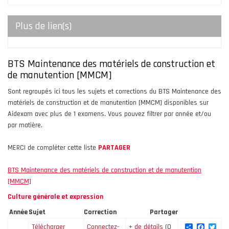
Plus de lien(s)
BTS Maintenance des matériels de construction et
de manutention [MMCM]
Sont regroupés ici tous les sujets et corrections du BTS Maintenance des
matériels de construction et de manutention [MMCM] disponibles sur
Aidexam avec plus de 1 examens. Vous pouvez filtrer par année et/ou
par matière.
MERCI de compléter cette liste
PARTAGER
BTS Maintenance des matériels de construction et de manutention
[MMCM]
Culture générale et expression
Année
Sujet
Correction
Partager
Share
Facebo
Twi
Télécharger
Connectez-
+ de détails
(0