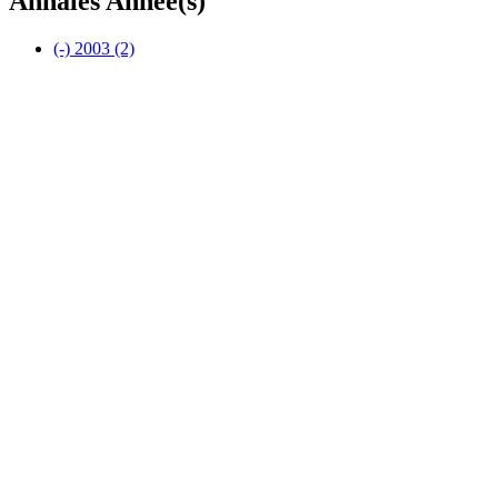
Annales Année(s)
(-)
2003
(2)