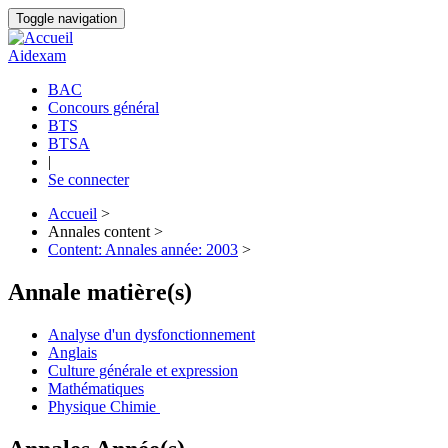
Aller
Toggle navigation
au
contenu
Aidexam
principal
BAC
Concours général
Navigation
BTS
principale
BTSA
|
Se connecter
Accueil
>
Annales content >
Fil
Content: Annales année: 2003
>
d'Ariane
Annale matière(s)
Analyse d'un dysfonctionnement
Anglais
Culture générale et expression
Mathématiques
Physique Chimie