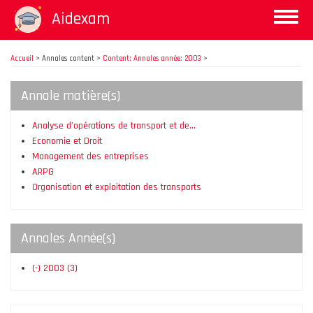
Aller
Aidexam
Toggle
au
naviga
contenu
principal
Accueil
>
Annales content >
Content: Annales année: 2003
>
Annale matière(s)
Analyse d’opérations de transport et de…
Economie et Droit
Management des entreprises
ARPG
Organisation et exploitation des transports
Annales Année(s)
(-)
2003
(3)