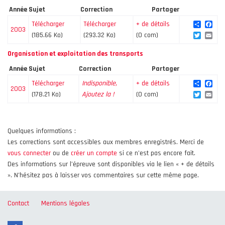
Année
Sujet
Correction
Partager
Share
Fac
Télécharger
Télécharger
+ de détails
2003
Twitte
Ema
(185.66 Ko)
(293.32 Ko)
(0 com)
Organisation et exploitation des transports
Année
Sujet
Correction
Partager
Share
Fac
Télécharger
Indisponible,
+ de détails
2003
Twitte
Ema
(178.21 Ko)
Ajoutez la !
(0 com)
Quelques informations :
Les corrections sont accessibles aux membres enregistrés. Merci de
vous connecter
ou de
créer un compte
si ce n’est pas encore fait.
Des informations sur l’épreuve sont disponibles via le lien « + de détails
». N’hésitez pas à laisser vos commentaires sur cette même page.
Contact
Mentions légales