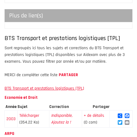
Plus de lien(s)
BTS Transport et prestations logistiques [TPL]
Sont regroupés ici tous les sujets et corrections du BTS Transport et
prestations logistiques [TPL] disponibles sur Aidexam avec plus de 3
examens. Vous pouvez filtrer par année et/ou par matière.
MERCI de compléter cette liste
PARTAGER
BTS Transport et prestations logistiques [TPL]
Economie et Droit
Année
Sujet
Correction
Partager
Share
Fac
Télécharger
Indisponible,
+ de détails
2003
Twitte
Ema
(354.22 Ko)
Ajoutez la !
(0 com)
ARPG