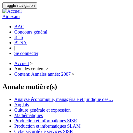
Aller
Toggle navigation
au
contenu
Aidexam
principal
BAC
Concours général
Navigation
BTS
principale
BTSA
|
Se connecter
Accueil
>
Annales content >
Fil
Content: Annales année: 2007
>
d'Ariane
Annale matière(s)
Analyse économique, managériale et juridique des…
Anglais
Culture générale et expression
Mathématiques
Production et informatiques SISR
Production et informatiques SLAM
Cybersécurité de services SISR