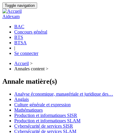
Aller
Toggle navigation
au
contenu
Aidexam
principal
BAC
Concours général
Navigation
BTS
principale
BTSA
|
Se connecter
Accueil
>
Annales content >
Fil
d'Ariane
Annale matière(s)
Analyse économique, managériale et juridique des…
Anglais
Culture générale et expression
Mathématiques
Production et informatiques SISR
Production et informatiques SLAM
Cybersécurité de services SISR
Cybersécurité de services SLAM