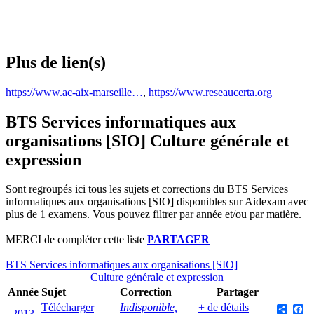
Plus de lien(s)
https://www.ac-aix-marseille…
,
https://www.reseaucerta.org
BTS Services informatiques aux
organisations [SIO] Culture générale et
expression
Sont regroupés ici tous les sujets et corrections du BTS Services
informatiques aux organisations [SIO] disponibles sur Aidexam avec
plus de 1 examens. Vous pouvez filtrer par année et/ou par matière.
MERCI de compléter cette liste
PARTAGER
BTS Services informatiques aux organisations [SIO]
Culture générale et expression
Année
Sujet
Correction
Partager
Télécharger
Indisponible,
+ de détails
Share
F
2013