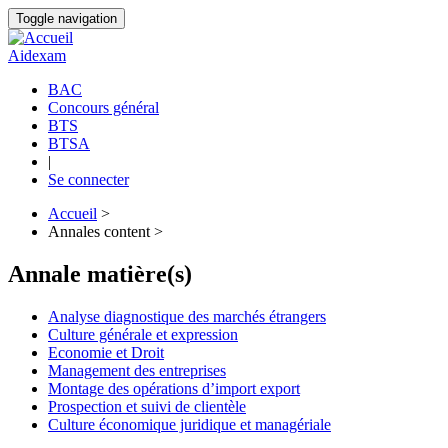
Aller
Toggle navigation
au
contenu
Aidexam
principal
BAC
Concours général
Navigation
BTS
principale
BTSA
|
Se connecter
Accueil
>
Annales content >
Fil
d'Ariane
Annale matière(s)
Analyse diagnostique des marchés étrangers
Culture générale et expression
Economie et Droit
Management des entreprises
Montage des opérations d’import export
Prospection et suivi de clientèle
Culture économique juridique et managériale