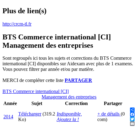
Plus de lien(s)
http://crcm-tl.fr
BTS Commerce international [CI]
Management des entreprises
Sont regroupés ici tous les sujets et corrections du BTS Commerce
international [CI] disponibles sur Aidexam avec plus de 1 examens.
Vous pouvez filtrer par année et/ou par matière.
MERCI de compléter cette liste
PARTAGER
BTS Commerce international [CI]
Management des entreprises
Année
Sujet
Correction
Partager
Télécharger
(319.2
Indisponible,
+ de détails
(0
Sha
2014
Fac
Ko)
Ajoutez la !
com)
Twit
Ema