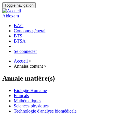
Aller
Toggle navigation
au
contenu
Aidexam
principal
BAC
Concours général
Navigation
BTS
principale
BTSA
|
Se connecter
Accueil
>
Annales content >
Fil
d'Ariane
Annale matière(s)
Biologie Humaine
Français
Mathématiques
Sciences physiques
Technologie d'analyse biomédicale