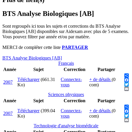
BTS Analyse Biologiques [AB]
Sont regroupés ici tous les sujets et corrections du BTS Analyse
Biologiques [AB] disponibles sur Aidexam avec plus de 5 examens.
Vous pouvez filtrer par année et/ou par matière.
MERCI de compléter cette liste
PARTAGER
BTS Analyse Biologiques [AB]
Français
Année
Sujet
Correction
Partager
Télécharger
(661.31
Connectez-
+ de détails
(0
Sha
2007
Fac
Ko)
vous
com)
Twit
Ema
Sciences physiques
Année
Sujet
Correction
Partager
Télécharger
(399.04
Connectez-
+ de détails
(0
Sha
2007
Fac
Ko)
vous
com)
Twit
Ema
Technologie d'analyse biomédicale
Année
Sujet
Correction
Partager