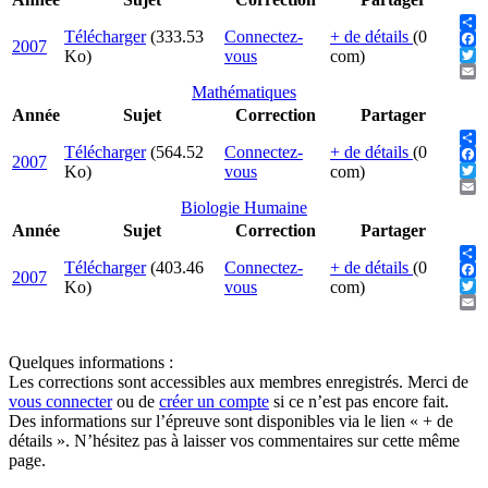
Télécharger
(333.53
Connectez-
+ de détails
(0
Sha
2007
Fac
Ko)
vous
com)
Twit
Ema
Mathématiques
Année
Sujet
Correction
Partager
Télécharger
(564.52
Connectez-
+ de détails
(0
Sha
2007
Fac
Ko)
vous
com)
Twit
Ema
Biologie Humaine
Année
Sujet
Correction
Partager
Télécharger
(403.46
Connectez-
+ de détails
(0
Sha
2007
Fac
Ko)
vous
com)
Twit
Ema
Quelques informations :
Les corrections sont accessibles aux membres enregistrés. Merci de
vous connecter
ou de
créer un compte
si ce n’est pas encore fait.
Des informations sur l’épreuve sont disponibles via le lien « + de
détails ». N’hésitez pas à laisser vos commentaires sur cette même
page.