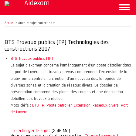
Aidexam
Aller
Toggle
au
naviga
contenu
principal
Accueil
>
Annales sujet correction >
BTS Travaux publics [TP] Technologies des
constructions 2007
BTS Travaux publics [TP]
Le sujet d'examen concerne l'aménagement d'un poste pétrolier dans
le port de Lavéra. Les travaux prévus comprennent l'extension de la
plate-forme centrale, la création d'un nouveau duc, la reprise de
diverses zones et la création de réseaux divers. Le dossier de
présentation comprend des plans, des coupes et une description
détaillée des travaux à réaliser.
Mots cléfs :
BTS TP
,
Poste pétrolier
,
Extension
,
Réseaux divers
,
Port
de Lavéra
Télécharger le sujet
(2.46 Mo)
Vous n'avez pas accès à la correction.
Connectez-vous !