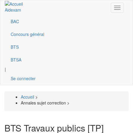
Aller
Toggle
au
Aidexam
navigati
contenu
principal
BAC
Navigation
principale
Concours général
BTS
BTSA
|
Se connecter
Accueil
>
Fil
Annales sujet correction >
d'Ariane
BTS Travaux publics [TP]