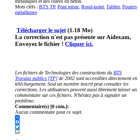
métalliques et des culées en béton.
Mots cléfs :
BTS TP
,
Pont mixte
,
Rond-point
,
Tablier
,
Poutres
métalliques
Télécharger le sujet
(1.18 Mo)
La correction n'est pas présente sur Aidexam,
Envoyez le fichier !
Cliquer ici.
Les fichiers de Technologies des constructions du
BTS
Travaux publics [TP]
de 2002 sont accessibles directement en
téléchargement. Seul un membre inscrit peut consulter les
corrections. Les utilisateurs peuvent aussi librement laisser un
commentaire sur ces fichiers. N'hésitez pas à signaler un
problème.
Commentaire(s) [0 com.]:
Aucun commentaire pour ce sujet.
Share
Facebook
Twitter
Email