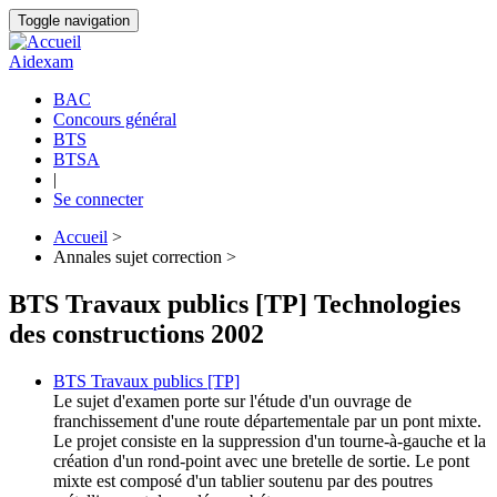
Aller
Toggle navigation
au
contenu
Aidexam
principal
BAC
Concours général
Navigation
BTS
principale
BTSA
|
Se connecter
Accueil
>
Annales sujet correction >
Fil
d'Ariane
BTS Travaux publics [TP] Technologies
des constructions 2002
BTS Travaux publics [TP]
Le sujet d'examen porte sur l'étude d'un ouvrage de
franchissement d'une route départementale par un pont mixte.
Le projet consiste en la suppression d'un tourne-à-gauche et la
création d'un rond-point avec une bretelle de sortie. Le pont
mixte est composé d'un tablier soutenu par des poutres