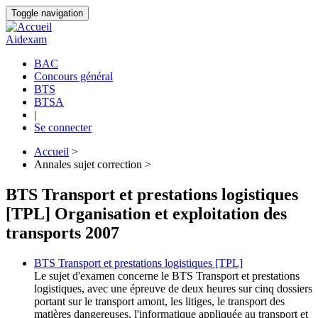
Aller
Toggle navigation
au
contenu
Aidexam
principal
BAC
Concours général
Navigation
BTS
principale
BTSA
|
Se connecter
Accueil
>
Annales sujet correction >
Fil
d'Ariane
BTS Transport et prestations logistiques
[TPL] Organisation et exploitation des
transports 2007
BTS Transport et prestations logistiques [TPL]
Le sujet d'examen concerne le BTS Transport et prestations
logistiques, avec une épreuve de deux heures sur cinq dossiers
portant sur le transport amont, les litiges, le transport des
matières dangereuses, l'informatique appliquée au transport et