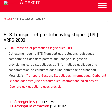
Aidexam
Aller
Toggle
au
naviga
contenu
principal
Accueil
>
Annales sujet correction >
BTS Transport et prestations logistiques [TPL]
ARPG 2009
BTS Transport et prestations logistiques [TPL]
Cet examen pour le BTS Transport et prestations logistiques
comporte des dossiers portant sur l'analyse, la gestion
prévisionnelle, les statistiques et l'informatique appliquée à la
consommation de carburant dans une entreprise de transport
Mots cléfs :
Transport
,
Gestion
,
Statistiques
,
Informatique
,
Carburant
Le candidat devra justifier toutes les informations calculées et
répondre aux questions avec précision
Télécharger le sujet
(1.53 Mo)
Télécharger la correction
(976.81 Ko)