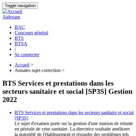
Aller
Toggle navigation
au
contenu
Aidexam
principal
BAC
Concours général
Navigation
BTS
principale
BTSA
|
Se connecter
Accueil
>
Annales sujet correction >
Fil
d'Ariane
BTS Services et prestations dans les
secteurs sanitaire et social [SP3S] Gestion
2022
BTS Services et prestations dans les secteurs sanitaire et social
[SP3S]
Le sujet d'examen porte sur la gestion d'une maison de retraite
en période de crise sanitaire. La directrice souhaite améliorer
la notoriété de l'établissement et résoudre des problèmes tels