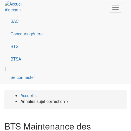
Aller
Toggle
au
Aidexam
navigati
contenu
principal
BAC
Navigation
principale
Concours général
BTS
BTSA
|
Se connecter
Accueil
>
Fil
Annales sujet correction >
d'Ariane
BTS Maintenance des