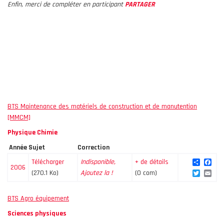
Enfin, merci de compléter en participant
PARTAGER
BTS Maintenance des matériels de construction et de manutention
[MMCM]
Physique Chimie
Année
Sujet
Correction
Share
Fac
Télécharger
Indisponible,
+ de détails
2006
Twitte
Ema
(270.1 Ko)
Ajoutez la !
(0 com)
BTS Agro équipement
Sciences physiques