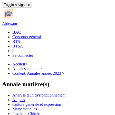
Aller
Toggle navigation
au
contenu
principal
Aidexam
BAC
Concours général
Navigation
BTS
principale
BTSA
|
Se connecter
Accueil
>
Annales content >
Fil
Content: Annales année: 2023
>
d'Ariane
Annale matière(s)
Analyse d'un dysfonctionnement
Anglais
Culture générale et expression
Mathématiques
Physique Chimie