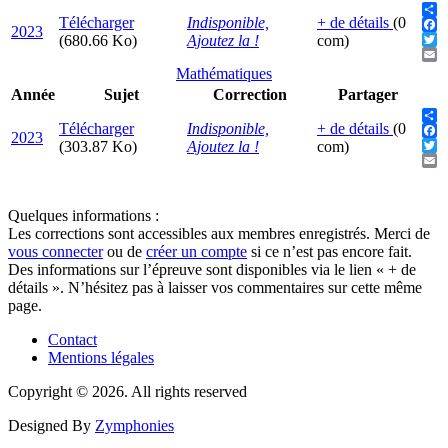
Télécharger
Indisponible,
+ de détails
(0
Sha
2023
Fac
(680.66 Ko)
Ajoutez la !
com)
Twit
Ema
Mathématiques
Année
Sujet
Correction
Partager
Télécharger
Indisponible,
+ de détails
(0
Sha
2023
Fac
(303.87 Ko)
Ajoutez la !
com)
Twit
Ema
Quelques informations :
Les corrections sont accessibles aux membres enregistrés. Merci de
vous connecter
ou de
créer un compte
si ce n’est pas encore fait.
Des informations sur l’épreuve sont disponibles via le lien « + de
détails ». N’hésitez pas à laisser vos commentaires sur cette même
page.
Contact
Mentions légales
Menu
Pied
Copyright © 2026. All rights reserved
de
Designed By
Zymphonies
page