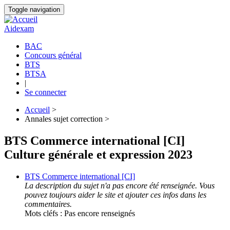
Aller
Toggle navigation
au
contenu
Aidexam
principal
BAC
Concours général
Navigation
BTS
principale
BTSA
|
Se connecter
Accueil
>
Annales sujet correction >
Fil
d'Ariane
BTS Commerce international [CI]
Culture générale et expression 2023
BTS Commerce international [CI]
La description du sujet n'a pas encore été renseignée. Vous
pouvez toujours aider le site et ajouter ces infos dans les
commentaires.
Mots cléfs : Pas encore renseignés