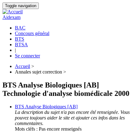
Aller
Toggle navigation
au
contenu
Aidexam
principal
BAC
Concours général
Navigation
BTS
principale
BTSA
|
Se connecter
Accueil
>
Annales sujet correction >
Fil
d'Ariane
BTS Analyse Biologiques [AB]
Technologie d'analyse biomédicale 2000
BTS Analyse Biologiques [AB]
La description du sujet n'a pas encore été renseignée. Vous
pouvez toujours aider le site et ajouter ces infos dans les
commentaires.
Mots cléfs : Pas encore renseignés