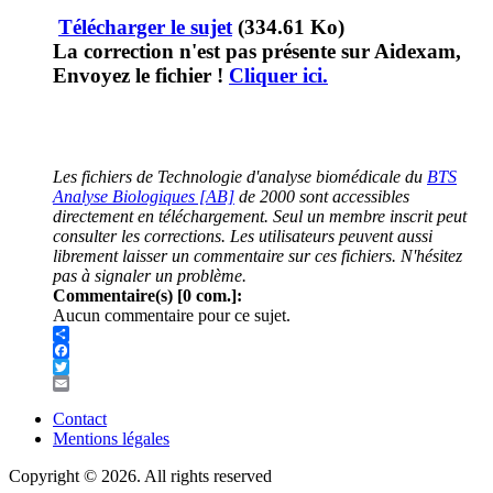
Télécharger le sujet
(334.61 Ko)
La correction n'est pas présente sur Aidexam,
Envoyez le fichier !
Cliquer ici.
Les fichiers de Technologie d'analyse biomédicale du
BTS
Analyse Biologiques [AB]
de 2000 sont accessibles
directement en téléchargement. Seul un membre inscrit peut
consulter les corrections. Les utilisateurs peuvent aussi
librement laisser un commentaire sur ces fichiers. N'hésitez
pas à signaler un problème.
Commentaire(s) [0 com.]:
Aucun commentaire pour ce sujet.
Share
Facebook
Twitter
Email
Contact
Mentions légales
Menu
Pied
Copyright © 2026. All rights reserved