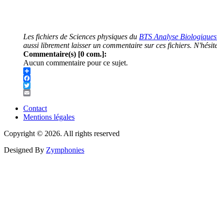
Les fichiers de Sciences physiques du
BTS Analyse Biologiques
aussi librement laisser un commentaire sur ces fichiers. N'hési
Commentaire(s) [0 com.]:
Aucun commentaire pour ce sujet.
Share
Facebook
Twitter
Email
Contact
Mentions légales
Menu
Pied
Copyright © 2026. All rights reserved
de
Designed By
Zymphonies
page