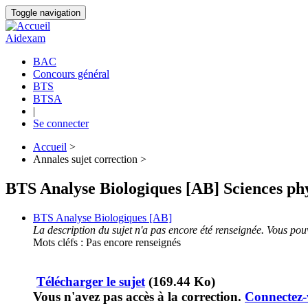
Aller
Toggle navigation
au
contenu
Aidexam
principal
BAC
Concours général
Navigation
BTS
principale
BTSA
|
Se connecter
Accueil
>
Annales sujet correction >
Fil
d'Ariane
BTS Analyse Biologiques [AB] Sciences ph
BTS Analyse Biologiques [AB]
La description du sujet n'a pas encore été renseignée. Vous pouv
Mots cléfs : Pas encore renseignés
Télécharger le sujet
(169.44 Ko)
Vous n'avez pas accès à la correction.
Connectez-