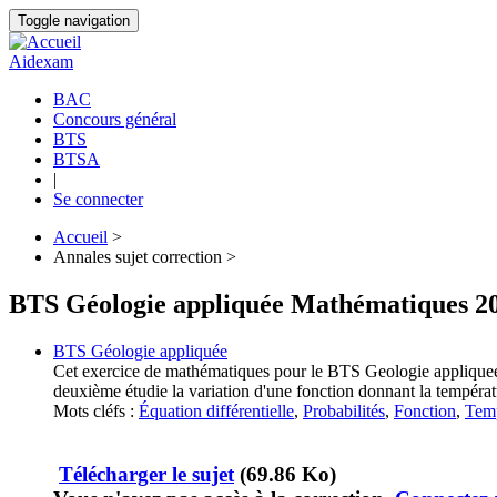
Aller
Toggle navigation
au
contenu
Aidexam
principal
BAC
Concours général
Navigation
BTS
principale
BTSA
|
Se connecter
Accueil
>
Annales sujet correction >
Fil
d'Ariane
BTS Géologie appliquée Mathématiques 2
BTS Géologie appliquée
Cet exercice de mathématiques pour le BTS Geologie appliquee -
deuxième étudie la variation d'une fonction donnant la températu
Mots cléfs :
Équation différentielle
,
Probabilités
,
Fonction
,
Tem
Télécharger le sujet
(69.86 Ko)