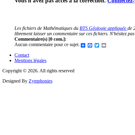
Vous n'avez pas accès à la correction.
Connectez-
Les fichiers de Mathématiques du
BTS Géologie appliquée
de 
librement laisser un commentaire sur ces fichiers. N'hésitez pa
Commentaire(s) [0 com.]:
Aucun commentaire pour ce sujet.
Share
Facebook
Twitter
Email
Contact
Mentions légales
Menu
Pied
Copyright © 2026. All rights reserved
de
Designed By
Zymphonies
page