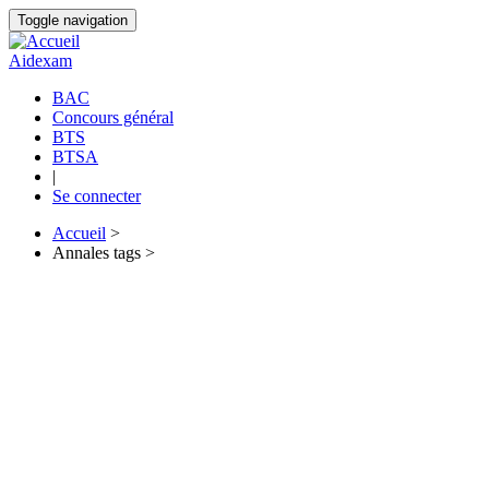
Aller
Toggle navigation
au
contenu
Aidexam
principal
BAC
Concours général
Navigation
BTS
principale
BTSA
|
Se connecter
Accueil
>
Annales tags >
Fil
d'Ariane