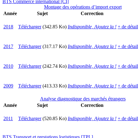
BTS Commerce international [CI]
Montage des opérations d’import export
Année
Sujet
Correction
2018
Télécharger
(342.85 Ko)
Indisponible, Ajoutez la !
+ de détai
2017
Télécharger
(317.17 Ko)
Indisponible, Ajoutez la !
+ de détai
2010
Télécharger
(242.74 Ko)
Indisponible, Ajoutez la !
+ de détai
2009
Télécharger
(413.33 Ko)
Indisponible, Ajoutez la !
+ de détai
Analyse diagnostique des marchés étrangers
Année
Sujet
Correction
2011
Télécharger
(520.85 Ko)
Indisponible, Ajoutez la !
+ de détai
BTS Transport et prestations logistiques [TPL]