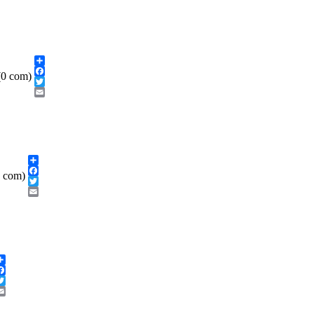
Share
(0 com)
Facebook
Twitter
Email
Share
0 com)
Facebook
Twitter
Email
Share
Facebook
witter
Email