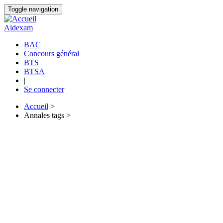
Aller
Toggle navigation
au
contenu
Aidexam
principal
BAC
Concours général
Navigation
BTS
principale
BTSA
|
Se connecter
Accueil
>
Annales tags >
Fil
d'Ariane