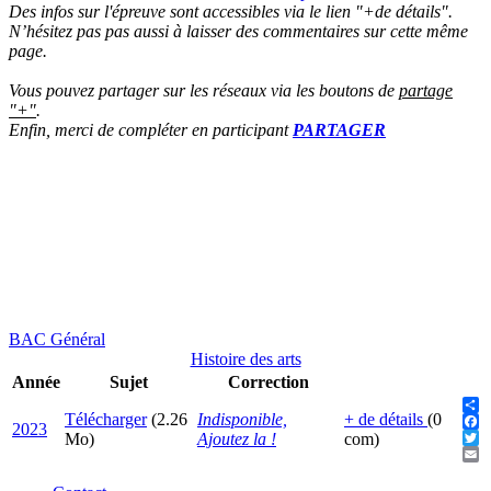
Des infos sur l'épreuve sont accessibles via le lien "+de détails".
N’hésitez pas pas aussi à laisser des commentaires sur cette même
page.
Vous pouvez partager sur les réseaux via les boutons de
partage
"+"
.
Enfin, merci de compléter en participant
PARTAGER
BAC Général
Histoire des arts
Année
Sujet
Correction
Télécharger
(2.26
Indisponible,
+ de détails
(0
Sha
2023
Fac
Mo)
Ajoutez la !
com)
Twit
Ema