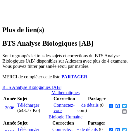
Plus de lien(s)
BTS Analyse Biologiques [AB]
Sont regroupés ici tous les sujets et corrections du BTS Analyse
Biologiques [AB] disponibles sur Aidexam avec plus de 4 examens.
Vous pouvez filtrer par année et/ou par matière.
MERCI de compléter cette liste
PARTAGER
BTS Analyse Biologiques [AB]
Mathématiques
Année
Sujet
Correction
Partager
Télécharger
Connectez-
+ de détails
(0
Share
Face
Tw
2006
(643.77 Ko)
vous
com)
Em
Biologie Humaine
Année
Sujet
Correction
Partager
Télécharger
Connectez-
+ de détails
(0
Share
Face
Tw