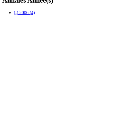
Annales Année(s)
(-)
2006
(4)