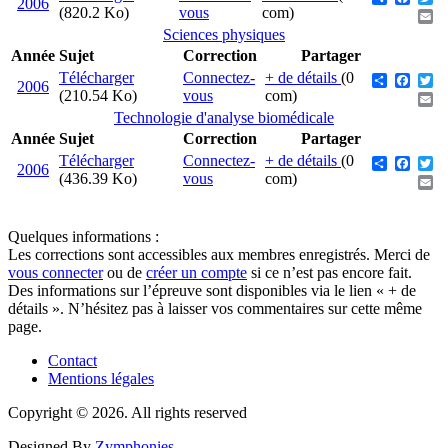
2006
(820.2 Ko)
vous
com)
Em
Sciences physiques
Année
Sujet
Correction
Partager
Télécharger
Connectez-
+ de détails
(0
Share
Face
Tw
2006
(210.54 Ko)
vous
com)
Em
Technologie d'analyse biomédicale
Année
Sujet
Correction
Partager
Télécharger
Connectez-
+ de détails
(0
Share
Face
Tw
2006
(436.39 Ko)
vous
com)
Em
Quelques informations :
Les corrections sont accessibles aux membres enregistrés. Merci de
vous connecter
ou de
créer un compte
si ce n’est pas encore fait.
Des informations sur l’épreuve sont disponibles via le lien « + de
détails ». N’hésitez pas à laisser vos commentaires sur cette même
page.
Contact
Mentions légales
Menu
Pied
Copyright © 2026. All rights reserved
de
Designed By
Zymphonies