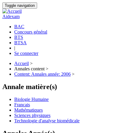
Aller
Toggle navigation
au
contenu
Aidexam
principal
BAC
Concours général
Navigation
BTS
principale
BTSA
|
Se connecter
Accueil
>
Annales content >
Fil
Content: Annales année: 2006
>
d'Ariane
Annale matière(s)
Biologie Humaine
Français
Mathématiques
Sciences physiques
Technologie d'analyse biomédicale